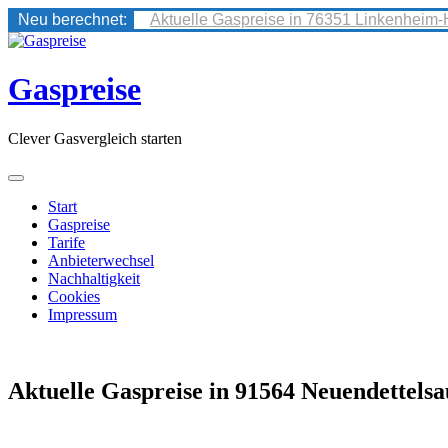
Neu berechnet:
Aktuelle Gaspreise in 76351 Linkenheim-
Skip
to
content
Gaspreise
Clever Gasvergleich starten
Start
Gaspreise
Tarife
Anbieterwechsel
Nachhaltigkeit
Cookies
Impressum
Aktuelle Gaspreise in 91564 Neuendettelsa