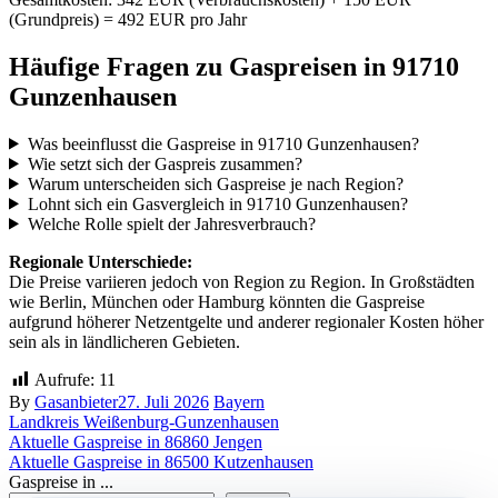
(Grundpreis) = 492 EUR pro Jahr
Häufige Fragen zu Gaspreisen in 91710
Gunzenhausen
Was beeinflusst die Gaspreise in 91710 Gunzenhausen?
Wie setzt sich der Gaspreis zusammen?
Warum unterscheiden sich Gaspreise je nach Region?
Lohnt sich ein Gasvergleich in 91710 Gunzenhausen?
Welche Rolle spielt der Jahresverbrauch?
Regionale Unterschiede:
Die Preise variieren jedoch von Region zu Region. In Großstädten
wie Berlin, München oder Hamburg könnten die Gaspreise
aufgrund höherer Netzentgelte und anderer regionaler Kosten höher
sein als in ländlicheren Gebieten.
Aufrufe:
11
By
Gasanbieter
27. Juli 2026
Bayern
Landkreis Weißenburg-Gunzenhausen
Beitragsnavigation
Aktuelle Gaspreise in 86860 Jengen
Aktuelle Gaspreise in 86500 Kutzenhausen
Gaspreise in ...