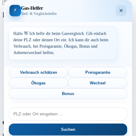
suchen
Gas-Helfer
×
⚡
Bundesland
Tarif- & Vergleichshelfer
Baden-Württemberg
Bayern
Hallo 👋 Ich helfe dir beim Gasvergleich. Gib einfach
Berlin
deine PLZ oder deinen Ort ein. Ich kann dir auch beim
Brandenburg
Verbrauch, bei Preisgarantie, Ökogas, Bonus und
Bremen
Anbieterwechsel helfen.
Hamburg
Hessen
Mecklenburg-Vorpommern
Niedersachsen
Verbrauch schätzen
Preisgarantie
Nordrhein-Westfalen
Rheinland-Pfalz
Ökogas
Wechsel
Saarland
Sachsen
Bonus
Sachsen-Anhalt
Schleswig-Holstein
PLZ
Thüringen
oder
Ort
Gaspreis-Explosion
Suchen
Wie die Medien aktuell berichten, erwartet
Millionen von