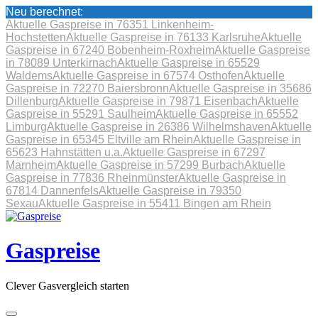
Neu berechnet:
Aktuelle Gaspreise in 76351 Linkenheim-
Hochstetten
Aktuelle Gaspreise in 76133 Karlsruhe
Aktuelle
Gaspreise in 67240 Bobenheim-Roxheim
Aktuelle Gaspreise
in 78089 Unterkirnach
Aktuelle Gaspreise in 65529
Waldems
Aktuelle Gaspreise in 67574 Osthofen
Aktuelle
Gaspreise in 72270 Baiersbronn
Aktuelle Gaspreise in 35686
Dillenburg
Aktuelle Gaspreise in 79871 Eisenbach
Aktuelle
Gaspreise in 55291 Saulheim
Aktuelle Gaspreise in 65552
Limburg
Aktuelle Gaspreise in 26386 Wilhelmshaven
Aktuelle
Gaspreise in 65345 Eltville am Rhein
Aktuelle Gaspreise in
65623 Hahnstätten u.a.
Aktuelle Gaspreise in 67297
Marnheim
Aktuelle Gaspreise in 57299 Burbach
Aktuelle
Gaspreise in 77836 Rheinmünster
Aktuelle Gaspreise in
67814 Dannenfels
Aktuelle Gaspreise in 79350
Sexau
Aktuelle Gaspreise in 55411 Bingen am Rhein
Skip
to
content
Gaspreise
Clever Gasvergleich starten