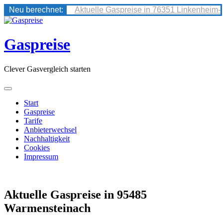
Neu berechnet:
Aktuelle Gaspreise in 76351 Linkenheim-
Skip
to
content
Gaspreise
Clever Gasvergleich starten
Start
Gaspreise
Tarife
Anbieterwechsel
Nachhaltigkeit
Cookies
Impressum
Aktuelle Gaspreise in 95485
Warmensteinach