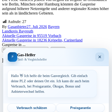
wie Berlin, München oder Hamburg könnten die Gaspreise
aufgrund höherer Netzentgelte und anderer regionaler Kosten höher
sein als in ländlicheren Gebieten.
Aufrufe:
27
By
Gasanbieter
27. Juli 2026
Bayern
Landkreis Bayreuth
Beitragsnavigation
Aktuelle Gaspreise in 95519 Vorbach
Aktuelle Gaspreise in 18236 Kröpelin, Carinerland
Gaspreise in ...
suchen
Gas-Helfer
×
⚡
Bundesland
Tarif- & Vergleichshelfer
Baden-Württemberg
Bayern
Hallo 👋 Ich helfe dir beim Gasvergleich. Gib einfach
Berlin
deine PLZ oder deinen Ort ein. Ich kann dir auch beim
Brandenburg
Verbrauch, bei Preisgarantie, Ökogas, Bonus und
Bremen
Anbieterwechsel helfen.
Hamburg
Hessen
Mecklenburg-Vorpommern
Niedersachsen
Verbrauch schätzen
Preisgarantie
Nordrhein-Westfalen