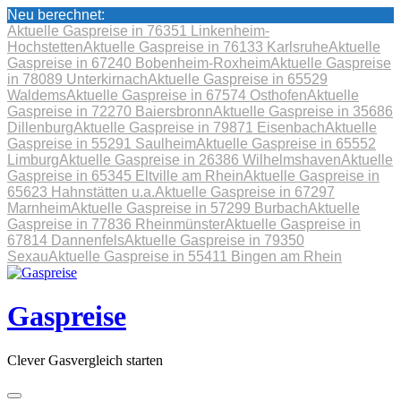
Neu berechnet:
Aktuelle Gaspreise in 76351 Linkenheim-
Hochstetten
Aktuelle Gaspreise in 76133 Karlsruhe
Aktuelle
Gaspreise in 67240 Bobenheim-Roxheim
Aktuelle Gaspreise
in 78089 Unterkirnach
Aktuelle Gaspreise in 65529
Waldems
Aktuelle Gaspreise in 67574 Osthofen
Aktuelle
Gaspreise in 72270 Baiersbronn
Aktuelle Gaspreise in 35686
Dillenburg
Aktuelle Gaspreise in 79871 Eisenbach
Aktuelle
Gaspreise in 55291 Saulheim
Aktuelle Gaspreise in 65552
Limburg
Aktuelle Gaspreise in 26386 Wilhelmshaven
Aktuelle
Gaspreise in 65345 Eltville am Rhein
Aktuelle Gaspreise in
65623 Hahnstätten u.a.
Aktuelle Gaspreise in 67297
Marnheim
Aktuelle Gaspreise in 57299 Burbach
Aktuelle
Gaspreise in 77836 Rheinmünster
Aktuelle Gaspreise in
67814 Dannenfels
Aktuelle Gaspreise in 79350
Sexau
Aktuelle Gaspreise in 55411 Bingen am Rhein
Skip
to
content
Gaspreise
Clever Gasvergleich starten