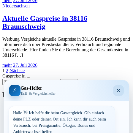
mehr
27. Juli 2026
Niedersachsen
Aktuelle Gaspreise in 38116
Braunschweig
Werbung Vergleiche aktuelle Gaspreise in 38116 Braunschweig und
informiere dich über Preisbestandteile, Verbrauch und regionale
Unterschiede. Hier finden Sie die Berechnung der Gesamtkosten in
38116 […]
mehr
27. Juli 2026
Seitennummerierung
1
2
Nächste
Gaspreise in ...
der
suchen
Beiträge
Gas-Helfer
×
⚡
Bundesland
Tarif- & Vergleichshelfer
Baden-Württemberg
Bayern
Hallo 👋 Ich helfe dir beim Gasvergleich. Gib einfach
Berlin
deine PLZ oder deinen Ort ein. Ich kann dir auch beim
Brandenburg
Verbrauch, bei Preisgarantie, Ökogas, Bonus und
Bremen
Anbieterwechsel helfen.