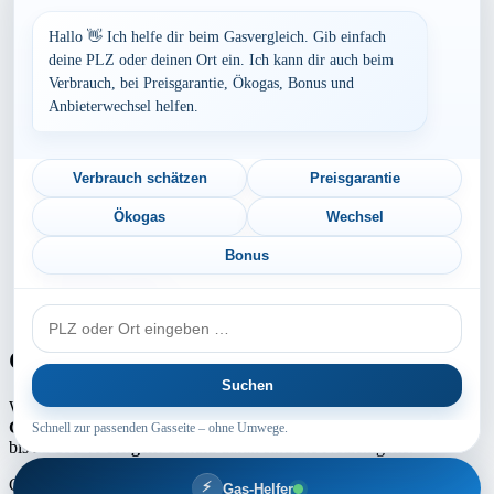
Baden-Württemberg
Bayern
Hallo 👋 Ich helfe dir beim Gasvergleich. Gib einfach
Berlin
deine PLZ oder deinen Ort ein. Ich kann dir auch beim
Brandenburg
Verbrauch, bei Preisgarantie, Ökogas, Bonus und
Bremen
Anbieterwechsel helfen.
Hamburg
Hessen
Mecklenburg-Vorpommern
Niedersachsen
Verbrauch schätzen
Preisgarantie
Nordrhein-Westfalen
Rheinland-Pfalz
Ökogas
Wechsel
Saarland
Sachsen
Bonus
Sachsen-Anhalt
Schleswig-Holstein
PLZ
Thüringen
oder
Ort
Gaspreis-Explosion
Suchen
Wie die Medien aktuell berichten, erwartet
Millionen von
Gaskunden
ein absoluter
Preisschock
. Die
Gaspreise
können um
Schnell zur passenden Gasseite – ohne Umwege.
bis zu
100 % steigen
! Schuld daran sind die Netzentgelte.
Copyright ©2025 by Intermedia GAS | Theme Marsh Blog by
⚡
Gas-Helfer