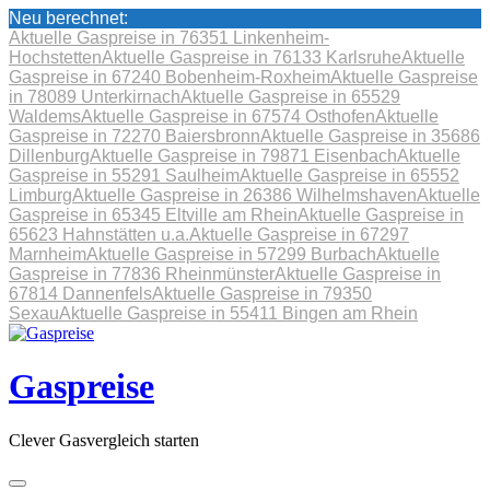
Neu berechnet:
Aktuelle Gaspreise in 76351 Linkenheim-
Hochstetten
Aktuelle Gaspreise in 76133 Karlsruhe
Aktuelle
Gaspreise in 67240 Bobenheim-Roxheim
Aktuelle Gaspreise
in 78089 Unterkirnach
Aktuelle Gaspreise in 65529
Waldems
Aktuelle Gaspreise in 67574 Osthofen
Aktuelle
Gaspreise in 72270 Baiersbronn
Aktuelle Gaspreise in 35686
Dillenburg
Aktuelle Gaspreise in 79871 Eisenbach
Aktuelle
Gaspreise in 55291 Saulheim
Aktuelle Gaspreise in 65552
Limburg
Aktuelle Gaspreise in 26386 Wilhelmshaven
Aktuelle
Gaspreise in 65345 Eltville am Rhein
Aktuelle Gaspreise in
65623 Hahnstätten u.a.
Aktuelle Gaspreise in 67297
Marnheim
Aktuelle Gaspreise in 57299 Burbach
Aktuelle
Gaspreise in 77836 Rheinmünster
Aktuelle Gaspreise in
67814 Dannenfels
Aktuelle Gaspreise in 79350
Sexau
Aktuelle Gaspreise in 55411 Bingen am Rhein
Skip
to
content
Gaspreise
Clever Gasvergleich starten