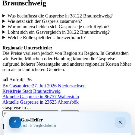
Braunschweig
Was beeinflusst die Gaspreise in 38122 Braunschweig?
Wie setzt sich der Gaspreis zusammen?
Warum unterscheiden sich Gaspreise je nach Region?
Lohnt sich ein Gasvergleich in 38122 Braunschweig?
Welche Rolle spielt der Jahresverbrauch?
Regionale Unterschiede:
Die Preise variieren jedoch von Region zu Region. In Großstädten
wie Berlin, München oder Hamburg könnten die Gaspreise
aufgrund höherer Netzentgelte und anderer regionaler Kosten höher
sein als in ländlicheren Gebieten.
Aufrufe:
36
By
Gasanbieter
27. Juli 2026
Niedersachsen
Kreisfreie Stadt Braunschweig
Beitragsnavigation
Aktuelle Gaspreise in 86757 Wallerstein
Aktuelle Gaspreise in 23623 Ahrensbök
Gaspreise in ...
suchen
Gas-Helfer
×
⚡
Bundesland
Tarif- & Vergleichshelfer