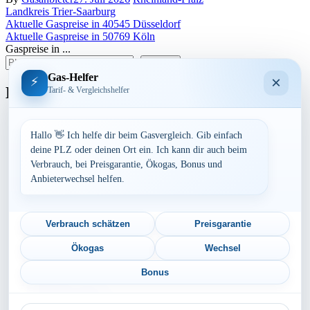
Landkreis Trier-Saarburg
Beitragsnavigation
Aktuelle Gaspreise in 40545 Düsseldorf
Aktuelle Gaspreise in 50769 Köln
Gaspreise in ...
suchen
Gas-Helfer
×
⚡
Bundesland
Tarif- & Vergleichshelfer
Baden-Württemberg
Bayern
Hallo 👋 Ich helfe dir beim Gasvergleich. Gib einfach
Berlin
deine PLZ oder deinen Ort ein. Ich kann dir auch beim
Brandenburg
Verbrauch, bei Preisgarantie, Ökogas, Bonus und
Bremen
Anbieterwechsel helfen.
Hamburg
Hessen
Mecklenburg-Vorpommern
Niedersachsen
Verbrauch schätzen
Preisgarantie
Nordrhein-Westfalen
Rheinland-Pfalz
Ökogas
Wechsel
Saarland
Sachsen
Bonus
Sachsen-Anhalt
Schleswig-Holstein
PLZ
Thüringen