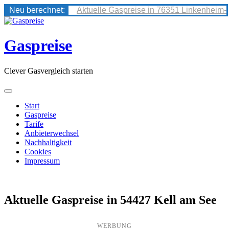
Neu berechnet:
Aktuelle Gaspreise in 76351 Linkenheim-
Skip
to
content
Gaspreise
Clever Gasvergleich starten
Start
Gaspreise
Tarife
Anbieterwechsel
Nachhaltigkeit
Cookies
Impressum
Aktuelle Gaspreise in 54427 Kell am See
WERBUNG