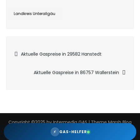
Landkreis Unterallgäu
Beitragsnavigation
Aktuelle Gaspreise in 29582 Hanstedt
Aktuelle Gaspreise in 86757 Wallerstein
Copyright ©2025 by Intermedia GAS | Theme Marsh Blog
by
Creativ Themes
⚡
GAS-HELFER