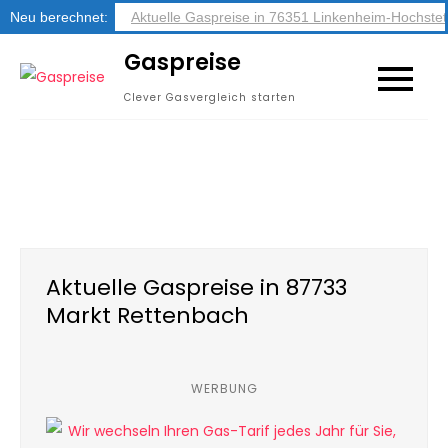
Neu berechnet:
Aktuelle Gaspreise in 76351 Linkenheim-Hochstet
Skip
Gaspreise
to
Clever Gasvergleich starten
content
Aktuelle Gaspreise in 87733
Markt Rettenbach
WERBUNG